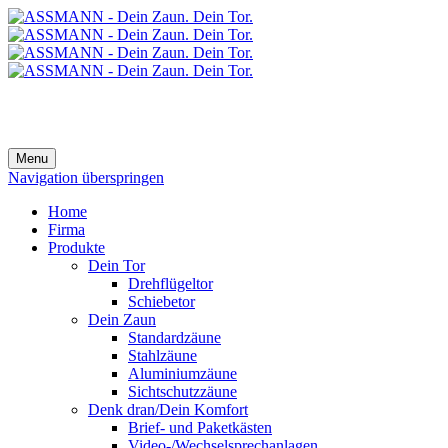
Menu
Navigation überspringen
Home
Firma
Produkte
Dein Tor
Drehflügeltor
Schiebetor
Dein Zaun
Standardzäune
Stahlzäune
Aluminiumzäune
Sichtschutzzäune
Denk dran/Dein Komfort
Brief- und Paketkästen
Video-/Wechselsprechanlagen