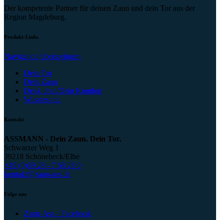
Der kompetente Partner für deinen Zaun und dein Tor aus der
Region Magdeburg.
Produkt-Links
Navigation überspringen
Dein Tor
Dein Zaun
Denk dran/Dein Komfort
Wusstest du
Kontakt
ASSMANN - Dein Zaun. Dein Tor.
Schwarzer Weg 1
39218 Schönebeck/Elbe
+49 (0)39 28 - 7 68 28 0
kontakt@zaun-ass.de
Folge uns
Zaun-Ass - Facebook