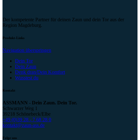
Der kompetente Partner für deinen Zaun und dein Tor aus der
Region Magdeburg.
Produkt-Links
Navigation überspringen
Dein Tor
Dein Zaun
Denk dran/Dein Komfort
Wusstest du
Kontakt
ASSMANN - Dein Zaun. Dein Tor.
Schwarzer Weg 1
39218 Schönebeck/Elbe
+49 (0)39 28 - 7 68 28 0
kontakt@zaun-ass.de
Folge uns