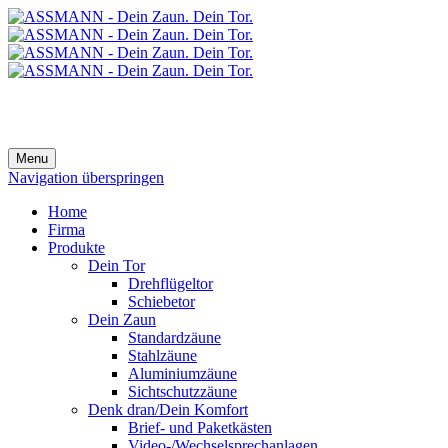
Menu
Navigation überspringen
Home
Firma
Produkte
Dein Tor
Drehflügeltor
Schiebetor
Dein Zaun
Standardzäune
Stahlzäune
Aluminiumzäune
Sichtschutzzäune
Denk dran/Dein Komfort
Brief- und Paketkästen
Video-/Wechselsprechanlagen