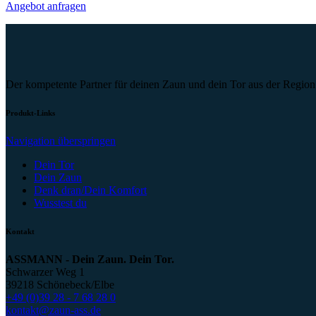
Angebot anfragen
Der kompetente Partner für deinen Zaun und dein Tor aus der Regio
Produkt-Links
Navigation überspringen
Dein Tor
Dein Zaun
Denk dran/Dein Komfort
Wusstest du
Kontakt
ASSMANN - Dein Zaun. Dein Tor.
Schwarzer Weg 1
39218 Schönebeck/Elbe
+49 (0)39 28 - 7 68 28 0
kontakt@zaun-ass.de