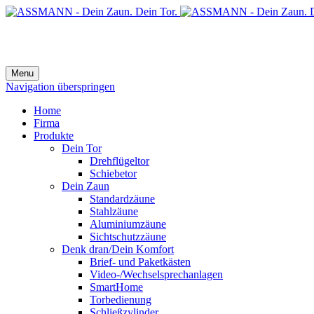
Menu
Navigation überspringen
Home
Firma
Produkte
Dein Tor
Drehflügeltor
Schiebetor
Dein Zaun
Standardzäune
Stahlzäune
Aluminiumzäune
Sichtschutzzäune
Denk dran/Dein Komfort
Brief- und Paketkästen
Video-/Wechselsprechanlagen
SmartHome
Torbedienung
Schließzylinder